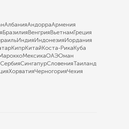
ан
Албания
Андорра
Армения
я
Бразилия
Венгрия
Вьетнам
Греция
зраиль
Индия
Индонезия
Иордания
атар
Кипр
Китай
Коста-Рика
Куба
Марокко
Мексика
ОАЭ
Оман
ы
Сербия
Сингапур
Словения
Таиланд
ция
Хорватия
Черногория
Чехия