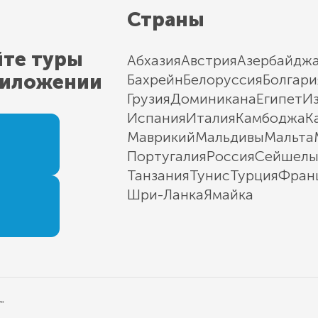
Страны
йте туры
Абхазия
Австрия
Азербайдж
риложении
Бахрейн
Белоруссия
Болгари
Грузия
Доминикана
Египет
И
Испания
Италия
Камбоджа
К
Маврикий
Мальдивы
Мальта
Португалия
Россия
Сейшел
Танзания
Тунис
Турция
Фран
Шри-Ланка
Ямайка
"