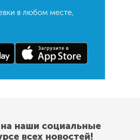
евки в любом месте,
 на наши социальные
урсе всех новостей!