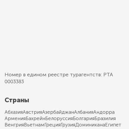
Номер в едином реестре турагентств: РТА
0003383
Страны
Абхазия
Австрия
Азербайджан
Албания
Андорра
Армения
Бахрейн
Белоруссия
Болгария
Бразилия
Венгрия
Вьетнам
Греция
Грузия
Доминикана
Египет