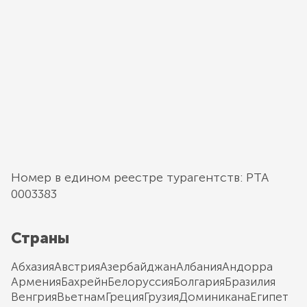
Номер в едином реестре турагентств: РТА
0003383
Страны
Абхазия
Австрия
Азербайджан
Албания
Андорра
Армения
Бахрейн
Белоруссия
Болгария
Бразилия
Венгрия
Вьетнам
Греция
Грузия
Доминикана
Египет