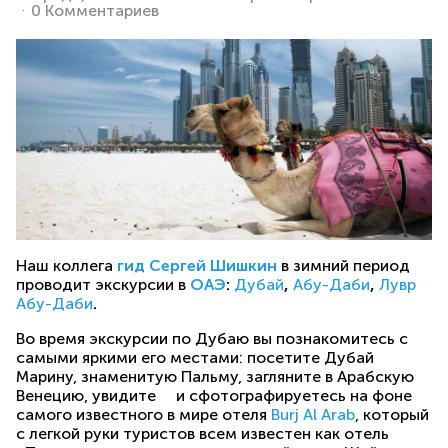
0 Комментариев
Наш коллега
гид Сергей Шишкин
в зимний период
проводит экскурсии в
ОАЭ
:
Дубай
,
Абу-Даби
,
Лувр
Абу-Даби
.
Во время экскурсии по Дубаю вы познакомитесь с
самыми яркими его местами: посетите Дубай
Марину, знаменитую Пальму, загляните в Арабскую
Венецию, увидите и сфотографируетесь на фоне
самого известного в мире отеля
Burj Al Arab
, который
с легкой руки туристов всем известен как отель