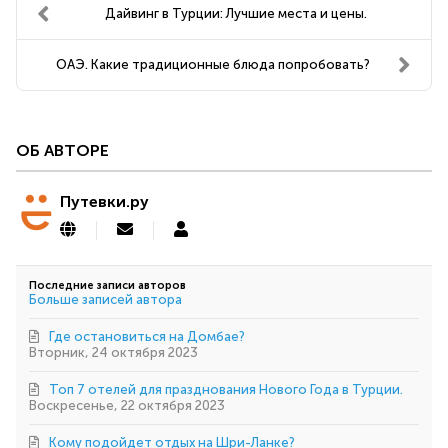
Дайвинг в Турции: Лучшие места и цены.
ОАЭ. Какие традиционные блюда попробовать?
ОБ АВТОРЕ
Путевки.ру
Подписаться
Путевки.ру
на
обновление
автора
Последние записи авторов
Больше записей автора
Где остановиться на Домбае?
Вторник, 24 октября 2023
Топ 7 отелей для празднования Нового Года в Турции.
Воскресенье, 22 октября 2023
Кому подойдет отдых на Шри-Ланке?