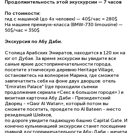
Продолжительность этой экускурсии — 7 часов
По стоимости:
гид с машиной (до 4х человек) — 40$/час = 280$
На машине премиум-класса (BMW-730 limousine) —
50$/час = 350$
Экскурсия по Абу Даби.
Столица Арабских Эмиратов, находится в 120 км на
юг от Дубая. За время экскурсии вы увидите все
самые яркие достопримечательности города,
посетите этническую деревню Heritage Village,
остановитесь на волнорезе Марина, где сможете
завпечатлить себя на фоне двух дворцов: отель
"Emirates Palace" (где проходили съемки
продолжения сериала «Секс в большом городе» ) и
визитная карточка Абу Даби - Президентский
Дворец - «Qasr Al Watan», который потом вы
сможете посетить, проедете по Al Bateen - место
резиденций Шейхов,
по дороге увидите падающую башню Capital Gate. И
конечно кульминацией экскурсии станет посещение
главной достопримечательности Абу-Даби - мечети