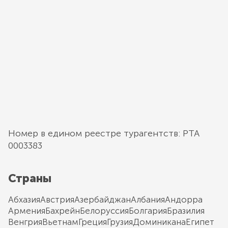
Номер в едином реестре турагентств: РТА
0003383
Страны
Абхазия
Австрия
Азербайджан
Албания
Андорра
Армения
Бахрейн
Белоруссия
Болгария
Бразилия
Венгрия
Вьетнам
Греция
Грузия
Доминикана
Египет