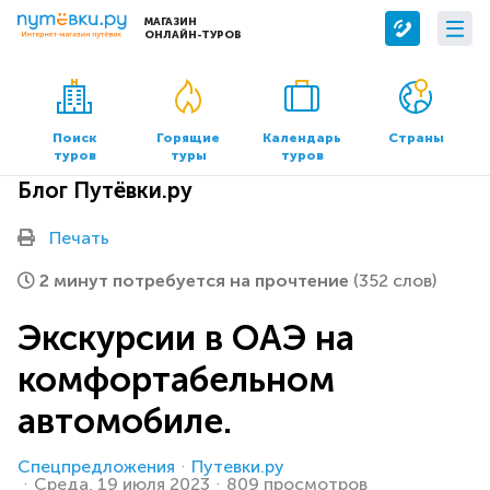
МАГАЗИН
ОНЛАЙН-ТУРОВ
Сервисы
О компании
Бронирование отелей
О нас
Поиск
Горящие
Календарь
Страны
туров
туры
туров
Трансфер
Контакты
Блог Путёвки.ру
Страхование
Команда
Документы и реквизиты
Печать
Офисы продаж
2 минут потребуется на прочтение
(352 слов)
Экскурсии в ОАЭ на
комфортабельном
автомобиле.
Спецпредложения
Путевки.ру
Среда, 19 июля 2023
809 просмотров