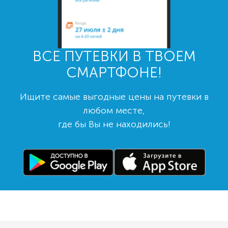
ВСЕ ПУТЕВКИ В ТВОЕМ
СМАРТФОНЕ!
Ищите самые выгодные цены на путевки в
любом месте,
где бы Вы не находились!