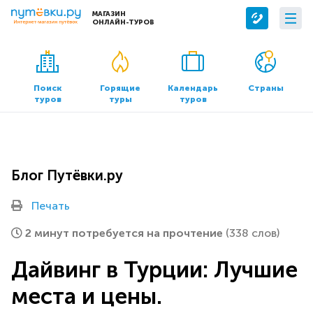
МАГАЗИН
ОНЛАЙН-ТУРОВ
Сервисы
О компании
Бронирование отелей
О нас
Поиск
Горящие
Календарь
Страны
туров
туры
туров
Трансфер
Контакты
Страхование
Команда
Документы и реквизиты
Блог Путёвки.ру
Офисы продаж
Печать
2 минут потребуется на прочтение
(338 слов)
Дайвинг в Турции: Лучшие
места и цены.