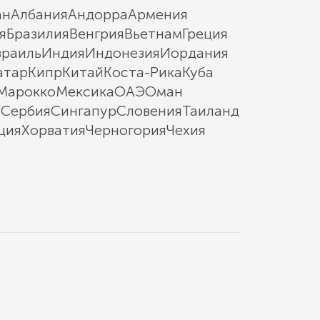
ан
Албания
Андорра
Армения
я
Бразилия
Венгрия
Вьетнам
Греция
зраиль
Индия
Индонезия
Иордания
атар
Кипр
Китай
Коста-Рика
Куба
Марокко
Мексика
ОАЭ
Оман
ы
Сербия
Сингапур
Словения
Таиланд
ция
Хорватия
Черногория
Чехия