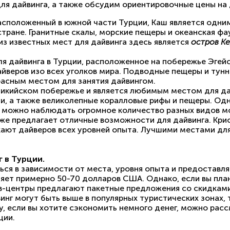
ля дайвинга, а также обсудим ориентировочные цены на 
асположенный в южной части Турции, Каш является одни
стране. Гранитные скалы, морские пещеры и океанская фа
з известных мест для дайвинга здесь является
остров К
я дайвинга в Турции, расположенное на побережье Эгейс
веров изо всех уголков мира. Подводные пещеры и тунне
асным местом для занятия дайвингом.
Ликийском побережье и является любимым местом для да
и, а также великолепные коралловые рифы и пещеры. Одн
де можно наблюдать огромное количество разных видов м
кже предлагает отличные возможности для дайвинга. Кри
ют дайверов всех уровней опыта. Лучшими местами для 
 в Турции.
ься в зависимости от места, уровня опыта и предоставля
ляет примерно 50-70 долларов США. Однако, если вы пла
йв-центры предлагают пакетные предложения со скидками
инг могут быть выше в популярных туристических зонах, 
, если вы хотите сэкономить немного денег, можно расс
ции.