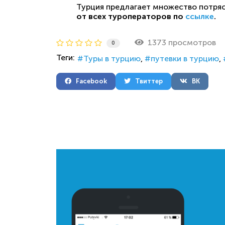
Турция предлагает множество потряс
от всех туроператоров по
ссылке
.
1373 просмотров
0
Теги:
Туры в турцию
путевки в турцию
Facebook
Твиттер
ВК