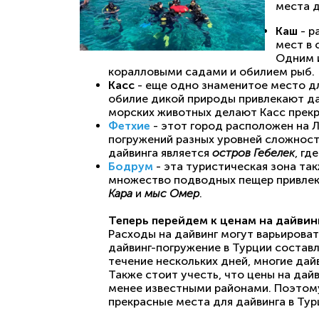
места д
Каш
- р
мест в 
Одним и
коралловыми садами и обилием рыб.
Касс
- еще одно знаменитое место дл
обилие дикой природы привлекают дай
морских животных делают Касс прекр
Фетхие
- этот город расположен на 
погружений разных уровней сложност
дайвинга является
остров Гебелек
, г
Бодрум
- эта туристическая зона та
множество подводных пещер привлека
Кара
и
мыс Омер
.
Теперь перейдем к ценам на дайвинг
Расходы на дайвинг могут варьироват
дайвинг-погружение в Турции состав
течение нескольких дней, многие да
Также стоит учесть, что цены на дайв
менее известными районами. Поэтому
прекрасные места для дайвинга в Тур