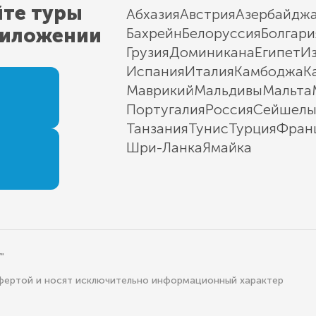
йте туры
Абхазия
Австрия
Азербайдж
риложении
Бахрейн
Белоруссия
Болгари
Грузия
Доминикана
Египет
И
Испания
Италия
Камбоджа
К
Маврикий
Мальдивы
Мальта
Португалия
Россия
Сейшел
Танзания
Тунис
Турция
Фран
Шри-Ланка
Ямайка
"
офертой и носят исключительно информационный характер