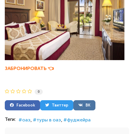
ЗАБРОНИРОВАТЬ
👈
0
Facebook
Твиттер
ВК
Теги:
оаэ
туры в оаэ
фуджейра