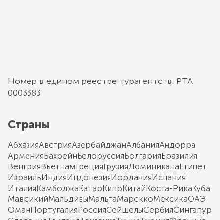
Номер в едином реестре турагентств: РТА
0003383
Страны
Абхазия
Австрия
Азербайджан
Албания
Андорра
Армения
Бахрейн
Белоруссия
Болгария
Бразилия
Венгрия
Вьетнам
Греция
Грузия
Доминикана
Египет
Израиль
Индия
Индонезия
Иордания
Испания
Италия
Камбоджа
Катар
Кипр
Китай
Коста-Рика
Куба
Маврикий
Мальдивы
Мальта
Марокко
Мексика
ОАЭ
Оман
Португалия
Россия
Сейшелы
Сербия
Сингапур