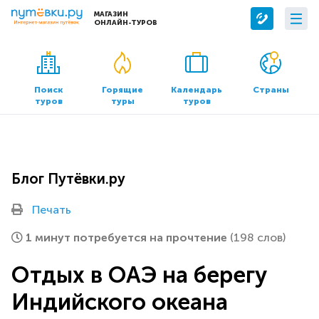
МАГАЗИН
ОНЛАЙН-ТУРОВ
Сервисы
О компании
Бронирование отелей
О нас
Поиск
Горящие
Календарь
Страны
туров
туры
туров
Трансфер
Контакты
Страхование
Команда
Документы и реквизиты
Блог Путёвки.ру
Офисы продаж
Печать
1 минут потребуется на прочтение
(198 слов)
Отдых в ОАЭ на берегу
Индийского океана