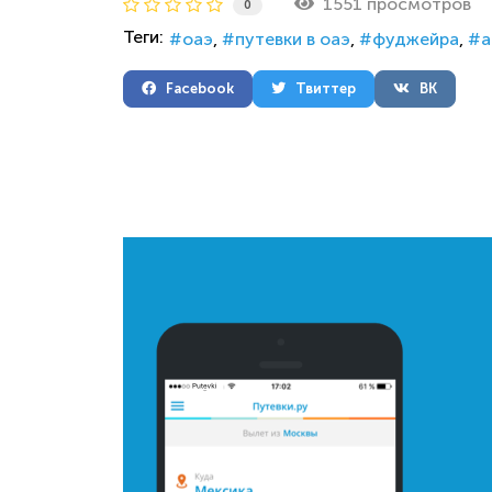
1551 просмотров
0
Теги:
оаэ
путевки в оаэ
фуджейра
а
Facebook
Твиттер
ВК