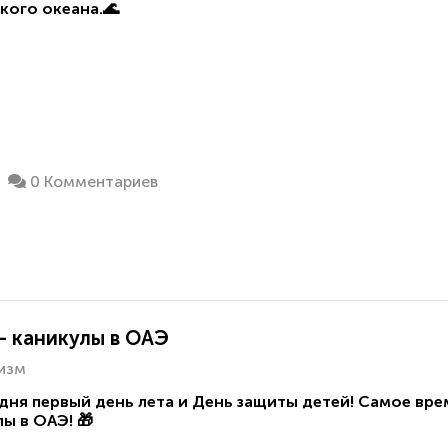
кого океана.🌊
0 Комментариев
– каникулы в ОАЭ
изм
ня первый день лета и День защиты детей! Самое вр
ы в ОАЭ! 🎁