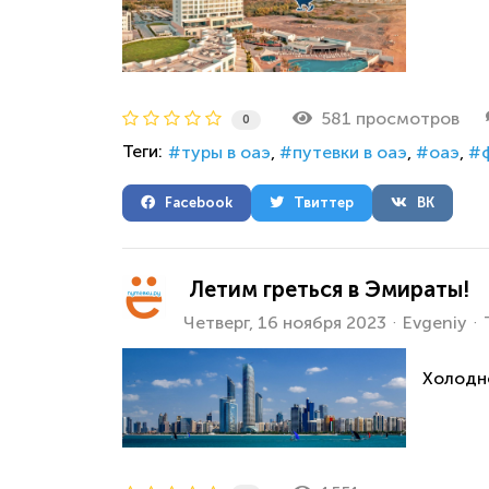
581 просмотров
0
Теги:
туры в оаэ
путевки в оаэ
оаэ
Facebook
Твиттер
ВК
️ Летим греться в Эмираты!
Четверг, 16 ноября 2023
Evgeniy
Холодно