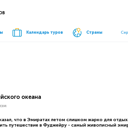
ОВ
ры
Календарь туров
Страны
Сер
ийского океана
изм
сказал, что в Эмиратах летом слишком жарко для отды
ить путешествие в Фуджейру - самый живописный эмир