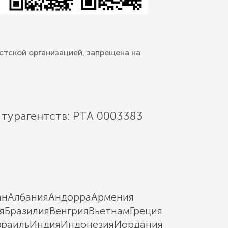
стской организацией, запрещена на
 турагентств: РТА 0003383
ан
Албания
Андорра
Армения
я
Бразилия
Венгрия
Вьетнам
Греция
зраиль
Индия
Индонезия
Иордания