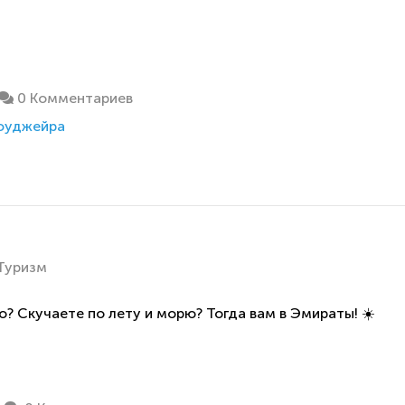
0 Комментариев
фуджейра
Туризм
? Скучаете по лету и морю? Тогда вам в Эмираты! ☀️