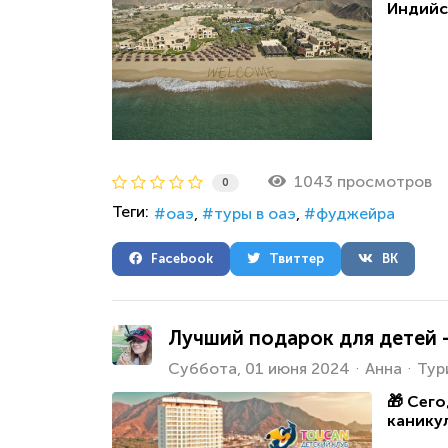
Индийс
1043 просмотров
0
Теги:
оаэ
туры в оаэ
фуджейра
Facebook
Твиттер
ВК
Лучший подарок для детей 
Суббота, 01 июня 2024
Анна
Тур
🎁
Сегод
каникул