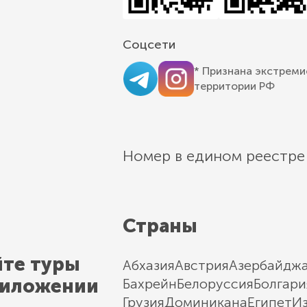
Соцсети
* Признана экстреми
территории РФ
Номер в едином реестре
Страны
йте туры
Абхазия
Австрия
Азербайдж
риложении
Бахрейн
Белоруссия
Болгари
Грузия
Доминикана
Египет
И