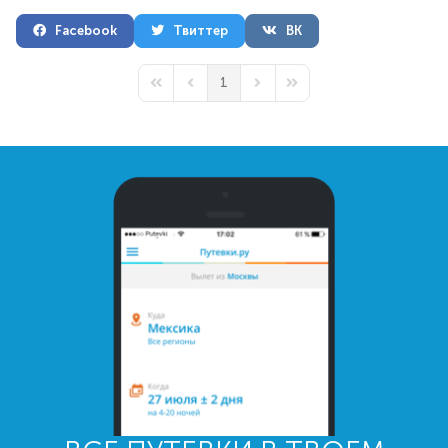
Facebook
Твиттер
ВК
1
First Page
Previous Page
Next Page
Last Page