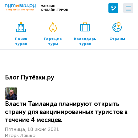
МАГАЗИН
ОНЛАЙН-ТУРОВ
Сервисы
О компании
Бронирование отелей
О нас
Поиск
Горящие
Календарь
Страны
туров
туры
туров
Трансфер
Контакты
Страхование
Команда
Документы и реквизиты
Блог Путёвки.ру
Офисы продаж
Власти Таиланда планируют открыть
страну для вакцинированных туристов в
течение 4 месяцев.
Пятница, 18 июня 2021
Игорь Ляшко