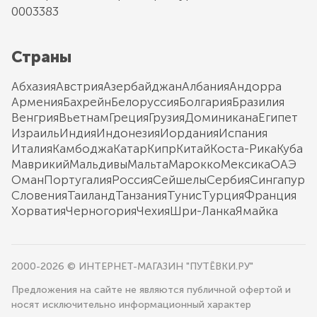
0003383
Страны
Абхазия
Австрия
Азербайджан
Албания
Андорра
Армения
Бахрейн
Белоруссия
Болгария
Бразилия
Венгрия
Вьетнам
Греция
Грузия
Доминикана
Египет
Израиль
Индия
Индонезия
Иордания
Испания
Италия
Камбоджа
Катар
Кипр
Китай
Коста-Рика
Куба
Маврикий
Мальдивы
Мальта
Марокко
Мексика
ОАЭ
Оман
Португалия
Россия
Сейшелы
Сербия
Сингапур
Словения
Таиланд
Танзания
Тунис
Турция
Франция
Хорватия
Черногория
Чехия
Шри-Ланка
Ямайка
2000-2026 © ИНТЕРНЕТ-МАГАЗИН "ПУТЁВКИ.РУ"
Предложения на сайте не являются публичной офертой и
носят исключительно информационный характер