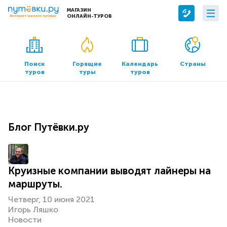
МАГАЗИН
ОНЛАЙН-ТУРОВ
Сервисы
О компании
Бронирование отелей
О нас
Поиск
Горящие
Календарь
Страны
туров
туры
туров
Трансфер
Контакты
Страхование
Команда
Документы и реквизиты
Блог Путёвки.ру
Офисы продаж
Круизные компании выводят лайнеры на
маршруты.
Четверг, 10 июня 2021
Игорь Ляшко
Новости