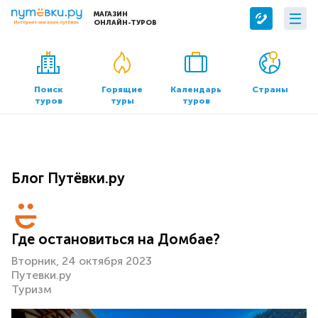
МАГАЗИН
ОНЛАЙН-ТУРОВ
Сервисы
О компании
Бронирование отелей
О нас
Поиск
Горящие
Календарь
Страны
туров
туры
туров
Трансфер
Контакты
Страхование
Команда
Документы и реквизиты
Блог Путёвки.ру
Офисы продаж
Где остановиться на Домбае?
Вторник, 24 октября 2023
Путевки.ру
Туризм