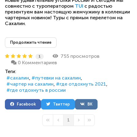
новые удивительные уголки России! И сегодня мы
совместно с туроператором
TUI
с радостью
презентуем вам настоящую жемчужину в коллекции
чартерных новинок! Туры с прямым перелетом на
Сахалин.
Продолжить чтение
755 просмотров
1
0 Комментариев
Теги:
сахалин
путевки на сахалин
чартер на сахалин
где отдохнуть 2021
где отдохнуть в россии
Facebook
Твиттер
ВК
1
First Page
Previous Page
Next Page
Last Page