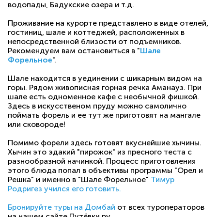
водопады, Бадукские озера и т.д.
Проживание на курорте представлено в виде отелей,
гостиниц, шале и коттеджей, расположенных в
непосредственной близости от подъемников.
Рекомендуем вам остановиться в "
Шале
Форельное
".
Шале находится в уединении с шикарным видом на
горы. Рядом живописная горная речка Аманауз. При
шале есть одноменное кафе с необычной фишкой.
Здесь в искусственом пруду можно самолично
поймать форель и ее тут же приготовят на мангале
или сковороде!
Помимо форели здесь готовят вкуснейшие хычины.
Хычин это эдакий "пирожок" из пресного теста с
разнообразной начинкой. Процесс приготовления
этого блюда попал в объективы программы "Орел и
Решка" и именно в "Шале Форельное"
Тимур
Родригез учился его готовить.
Бронируйте туры на Домбай
от всех туроператоров
на нашем сайте Путёвки.ру