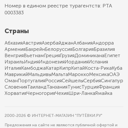
Номер в едином реестре турагентств: РТА
0003383
Страны
Абхазия
Австрия
Азербайджан
Албания
Андорра
Армения
Бахрейн
Белоруссия
Болгария
Бразилия
Венгрия
Вьетнам
Греция
Грузия
Доминикана
Египет
Израиль
Индия
Индонезия
Иордания
Испания
Италия
Камбоджа
Катар
Кипр
Китай
Коста-Рика
Куба
Маврикий
Мальдивы
Мальта
Марокко
Мексика
ОАЭ
Оман
Португалия
Россия
Сейшелы
Сербия
Сингапур
Словения
Таиланд
Танзания
Тунис
Турция
Франция
Хорватия
Черногория
Чехия
Шри-Ланка
Ямайка
2000-2026 © ИНТЕРНЕТ-МАГАЗИН "ПУТЁВКИ.РУ"
Предложения на сайте не являются публичной офертой и