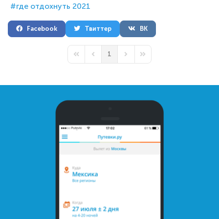
где отдохнуть 2021
Facebook
Твиттер
ВК
1
First Page
Previous Page
Next Page
Last Page