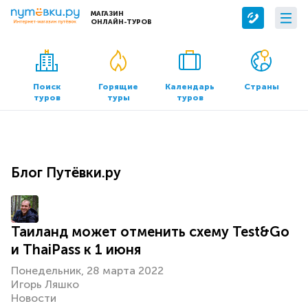
МАГАЗИН
ОНЛАЙН-ТУРОВ
Сервисы
О компании
Бронирование отелей
О нас
Поиск
Горящие
Календарь
Страны
туров
туры
туров
Трансфер
Контакты
Страхование
Команда
Документы и реквизиты
Блог Путёвки.ру
Офисы продаж
Таиланд может отменить схему Test&Go
и ThaiPass к 1 июня
Понедельник, 28 марта 2022
Игорь Ляшко
Новости