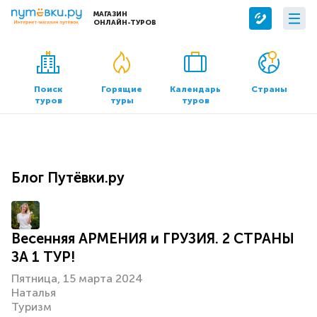
МАГАЗИН
ОНЛАЙН-ТУРОВ
Сервисы
О компании
Бронирование отелей
О нас
Поиск
Горящие
Календарь
Страны
туров
туры
туров
Трансфер
Контакты
Страхование
Команда
Документы и реквизиты
Блог Путёвки.ру
Офисы продаж
Весенняя АРМЕНИЯ и ГРУЗИЯ. 2 СТРАНЫ
ЗА 1 ТУР!
Пятница, 15 марта 2024
Наталья
Туризм