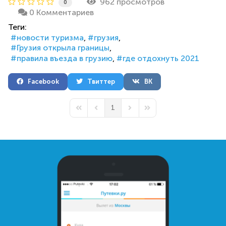
962 просмотров
0
0 Комментариев
Теги:
новости туризма
грузия
Грузия открыла границы
правила въезда в грузию
где отдохнуть 2021
Facebook
Твиттер
ВК
1
First Page
Previous Page
Next Page
Last Page