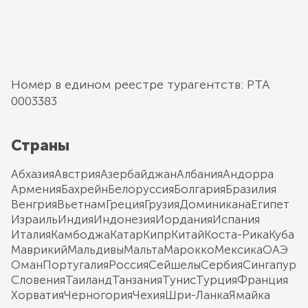
Номер в едином реестре турагентств: РТА
0003383
Страны
Абхазия
Австрия
Азербайджан
Албания
Андорра
Армения
Бахрейн
Белоруссия
Болгария
Бразилия
Венгрия
Вьетнам
Греция
Грузия
Доминикана
Египет
Израиль
Индия
Индонезия
Иордания
Испания
Италия
Камбоджа
Катар
Кипр
Китай
Коста-Рика
Куба
Маврикий
Мальдивы
Мальта
Марокко
Мексика
ОАЭ
Оман
Португалия
Россия
Сейшелы
Сербия
Сингапур
Словения
Таиланд
Танзания
Тунис
Турция
Франция
Хорватия
Черногория
Чехия
Шри-Ланка
Ямайка