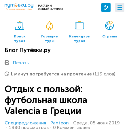
МАГАЗИН
ОНЛАЙН-ТУРОВ
Сервисы
О компании
Бронирование отелей
О нас
Поиск
Горящие
Календарь
Страны
туров
туры
туров
Трансфер
Контакты
Блог Путёвки.ру
Страхование
Команда
Документы и реквизиты
Печать
Офисы продаж
1 минут потребуется на прочтение
(119 слов)
Отдых с пользой:
футбольная школа
Valencia в Греции
Спецпредложения
Panteon
Среда, 05 июня 2019
1980 просмотров
0 Комментариев