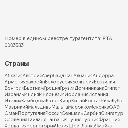
Номер в едином реестре турагентств: РТА
0003383
Страны
Абхазия
Австрия
Азербайджан
Албания
Андорра
Армения
Бахрейн
Белоруссия
Болгария
Бразилия
Венгрия
Вьетнам
Греция
Грузия
Доминикана
Египет
Израиль
Индия
Индонезия
Иордания
Испания
Италия
Камбоджа
Катар
Кипр
Китай
Коста-Рика
Куба
Маврикий
Мальдивы
Мальта
Марокко
Мексика
ОАЭ
Оман
Португалия
Россия
Сейшелы
Сербия
Сингапур
Словения
Таиланд
Танзания
Тунис
Турция
Франция
Хорватия
Черногория
Чехия
Шри-Ланка
Ямайка