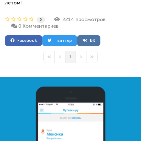
летом!
2214 просмотров
0
0 Комментариев
Facebook
Твиттер
ВК
1
First Page
Previous Page
Next Page
Last Page