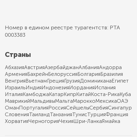
Номер в едином реестре турагентств: РТА
0003383
Страны
Абхазия
Австрия
Азербайджан
Албания
Андорра
Армения
Бахрейн
Белоруссия
Болгария
Бразилия
Венгрия
Вьетнам
Греция
Грузия
Доминикана
Египет
Израиль
Индия
Индонезия
Иордания
Испания
Италия
Камбоджа
Катар
Кипр
Китай
Коста-Рика
Куба
Маврикий
Мальдивы
Мальта
Марокко
Мексика
ОАЭ
Оман
Португалия
Россия
Сейшелы
Сербия
Сингапур
Словения
Таиланд
Танзания
Тунис
Турция
Франция
Хорватия
Черногория
Чехия
Шри-Ланка
Ямайка