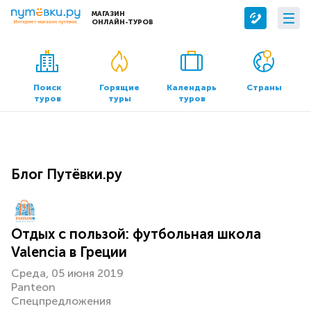
МАГАЗИН
ОНЛАЙН-ТУРОВ
Сервисы
О компании
Бронирование отелей
О нас
Поиск
Горящие
Календарь
Страны
туров
туры
туров
Трансфер
Контакты
Страхование
Команда
Документы и реквизиты
Блог Путёвки.ру
Офисы продаж
Отдых с пользой: футбольная школа
Valencia в Греции
Среда, 05 июня 2019
Panteon
Спецпредложения