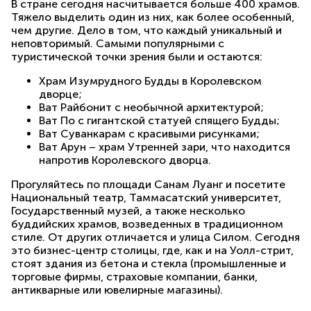
В стране сегодня насчитывается больше 400 храмов.
Тяжело выделить один из них, как более особенный,
чем другие. Дело в том, что каждый уникальный и
неповторимый. Самыми популярными с
туристической точки зрения были и остаются:
Храм Изумрудного Будды в Королевском
дворце;
Ват Райбонит с необычной архитектурой;
Ват По с гигантской статуей спящего Будды;
Ват Суванкарам с красивыми рисунками;
Ват Арун – храм Утренней зари, что находится
напротив Королевского дворца.
Прогуляйтесь по площади Санам Луанг и посетите
Национальный театр, Таммасатский университет,
Государственный музей, а также несколько
буддийских храмов, возведенных в традиционном
стиле. От других отличается и улица Силом. Сегодня
это бизнес-центр столицы, где, как и на Уолл-стрит,
стоят здания из бетона и стекла (промышленные и
торговые фирмы, страховые компании, банки,
антикварные или ювелирные магазины).