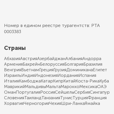
Номер в едином реестре турагентств: РТА
0003383
Страны
Абхазия
Австрия
Азербайджан
Албания
Андорра
Армения
Бахрейн
Белоруссия
Болгария
Бразилия
Венгрия
Вьетнам
Греция
Грузия
Доминикана
Египет
Израиль
Индия
Индонезия
Иордания
Испания
Италия
Камбоджа
Катар
Кипр
Китай
Коста-Рика
Куба
Маврикий
Мальдивы
Мальта
Марокко
Мексика
ОАЭ
Оман
Португалия
Россия
Сейшелы
Сербия
Сингапур
Словения
Таиланд
Танзания
Тунис
Турция
Франция
Хорватия
Черногория
Чехия
Шри-Ланка
Ямайка