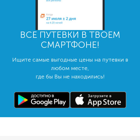
ВСЕ ПУТЕВКИ В ТВОЕМ
СМАРТФОНЕ!
Ищите самые выгодные цены на путевки в
любом месте,
где бы Вы не находились!