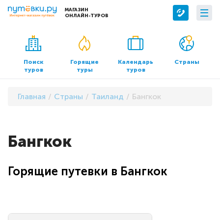
МАГАЗИН
ОНЛАЙН-ТУРОВ
Сервисы
О компании
Бронирование отелей
О нас
Поиск
Горящие
Календарь
Страны
туров
туры
туров
Трансфер
Контакты
Страхование
Команда
Главная
Страны
Таиланд
Бангкок
Документы и реквизиты
Офисы продаж
Бангкок
Горящие путевки в Бангкок