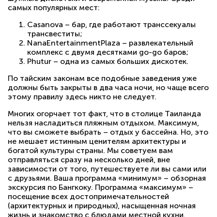
самых популярных мест:
Casanova – бар, где работают транссекуалы
трансвеститы;
NanaEntertainmentPlaza – развлекательный
комплекс с двумя десятками go-go баров;
Phutur – одна из самых больших дискотек.
По тайским законам все подобные заведения уже
должны быть закрыты в два часа ночи, но чаще всего
этому правилу здесь никто не следует.
Многих огорчает тот факт, что в столице Таиланда
нельзя насладиться пляжным отдыхом. Максимум,
что вы сможете выбрать – отдых у бассейна. Но, это
не мешает истинным ценителям архитектуры и
богатой культуры страны. Мы советуем вам
отправляться сразу на несколько дней, вне
зависимости от того, путешествуете ли вы сами или
с друзьями. Ваша программа «минимум» – обзорная
экскурсия по Бангкоку. Программа «максимум» –
посещение всех достопримечательностей
(архитектурных и природных), насыщенная ночная
жизнь и знакомство с блюдами местной кухни.