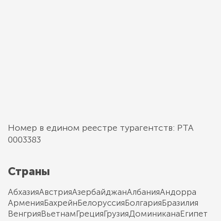
Номер в едином реестре турагентств: РТА
0003383
Страны
Абхазия
Австрия
Азербайджан
Албания
Андорра
Армения
Бахрейн
Белоруссия
Болгария
Бразилия
Венгрия
Вьетнам
Греция
Грузия
Доминикана
Египет