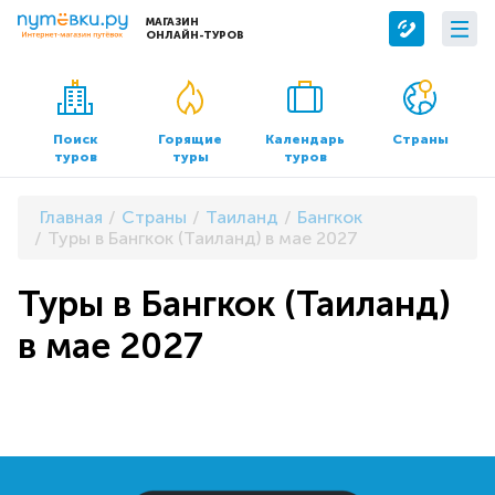
МАГАЗИН
ОНЛАЙН-ТУРОВ
Сервисы
О компании
Бронирование отелей
О нас
Поиск
Горящие
Календарь
Страны
туров
туры
туров
Трансфер
Контакты
Страхование
Команда
Главная
Страны
Таиланд
Бангкок
Документы и реквизиты
Туры в Бангкок (Таиланд) в мае 2027
Офисы продаж
Туры в Бангкок (Таиланд)
в мае 2027