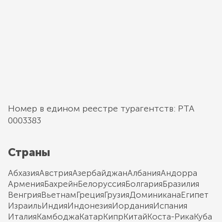
Номер в едином реестре турагентств: РТА
0003383
Страны
Абхазия
Австрия
Азербайджан
Албания
Андорра
Армения
Бахрейн
Белоруссия
Болгария
Бразилия
Венгрия
Вьетнам
Греция
Грузия
Доминикана
Египет
Израиль
Индия
Индонезия
Иордания
Испания
Италия
Камбоджа
Катар
Кипр
Китай
Коста-Рика
Куба