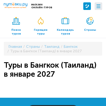
МАГАЗИН
ОНЛАЙН-ТУРОВ
Сервисы
О компании
Бронирование отелей
О нас
Поиск
Горящие
Календарь
Страны
туров
туры
туров
Трансфер
Контакты
Страхование
Команда
Главная
Страны
Таиланд
Бангкок
Документы и реквизиты
Туры в Бангкок (Таиланд) в январе 2027
Офисы продаж
Туры в Бангкок (Таиланд)
в январе 2027