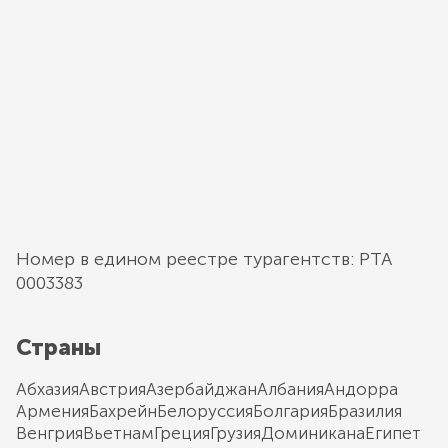
Номер в едином реестре турагентств: РТА
0003383
Страны
Абхазия
Австрия
Азербайджан
Албания
Андорра
Армения
Бахрейн
Белоруссия
Болгария
Бразилия
Венгрия
Вьетнам
Греция
Грузия
Доминикана
Египет