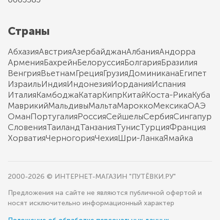
Страны
Абхазия
Австрия
Азербайджан
Албания
Андорра
Армения
Бахрейн
Белоруссия
Болгария
Бразилия
Венгрия
Вьетнам
Греция
Грузия
Доминикана
Египет
Израиль
Индия
Индонезия
Иордания
Испания
Италия
Камбоджа
Катар
Кипр
Китай
Коста-Рика
Куба
Маврикий
Мальдивы
Мальта
Марокко
Мексика
ОАЭ
Оман
Португалия
Россия
Сейшелы
Сербия
Сингапур
Словения
Таиланд
Танзания
Тунис
Турция
Франция
Хорватия
Черногория
Чехия
Шри-Ланка
Ямайка
2000-2026 © ИНТЕРНЕТ-МАГАЗИН "ПУТЁВКИ.РУ"
Предложения на сайте не являются публичной офертой и
носят исключительно информационный характер