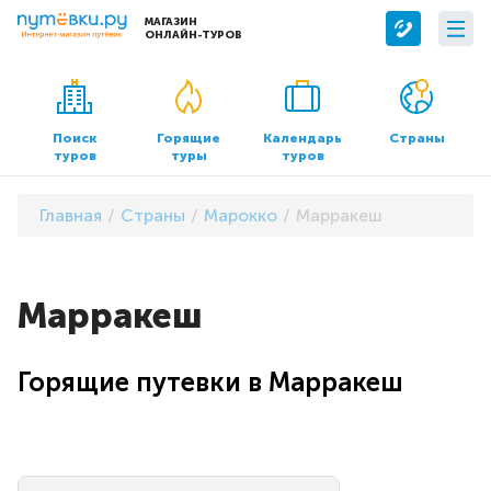
МАГАЗИН
ОНЛАЙН-ТУРОВ
Сервисы
О компании
Бронирование отелей
О нас
Поиск
Горящие
Календарь
Страны
туров
туры
туров
Трансфер
Контакты
Страхование
Команда
Главная
Страны
Марокко
Марракеш
Документы и реквизиты
Офисы продаж
Марракеш
Горящие путевки в Марракеш