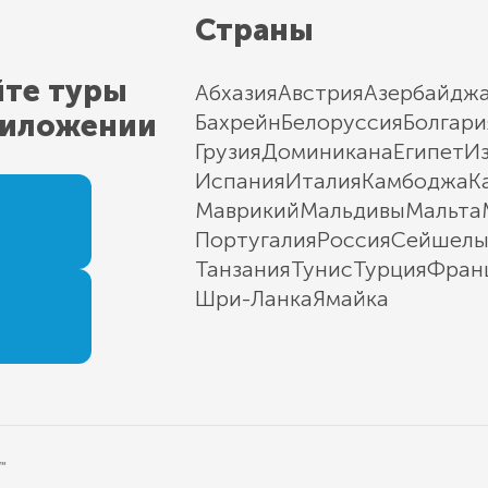
Страны
йте туры
Абхазия
Австрия
Азербайдж
риложении
Бахрейн
Белоруссия
Болгари
Грузия
Доминикана
Египет
И
Испания
Италия
Камбоджа
К
Маврикий
Мальдивы
Мальта
Португалия
Россия
Сейшел
Танзания
Тунис
Турция
Фран
Шри-Ланка
Ямайка
"