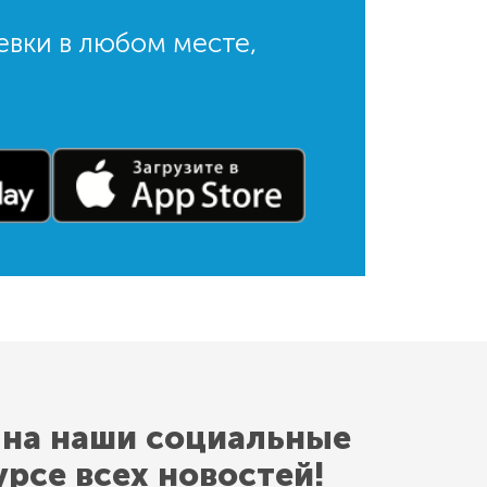
евки в любом месте,
 на наши социальные
урсе всех новостей!