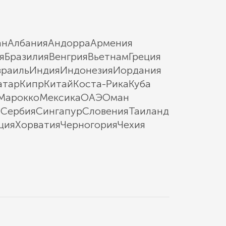
ан
Албания
Андорра
Армения
я
Бразилия
Венгрия
Вьетнам
Греция
зраиль
Индия
Индонезия
Иордания
атар
Кипр
Китай
Коста-Рика
Куба
Марокко
Мексика
ОАЭ
Оман
ы
Сербия
Сингапур
Словения
Таиланд
ция
Хорватия
Черногория
Чехия