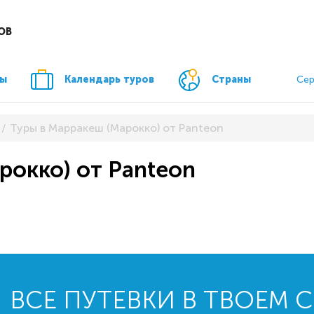
ОВ
ры
Календарь туров
Страны
Сер
Туры в Марракеш (Марокко) от Panteon
рокко) от Panteon
ВСЕ ПУТЕВКИ В ТВОЕМ 