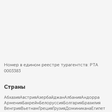
Номер в едином реестре турагентств: РТА
0003383
Страны
Абхазия
Австрия
Азербайджан
Албания
Андорра
Армения
Бахрейн
Белоруссия
Болгария
Бразилия
Венгрия
Вьетнам
Греция
Грузия
Доминикана
Египет