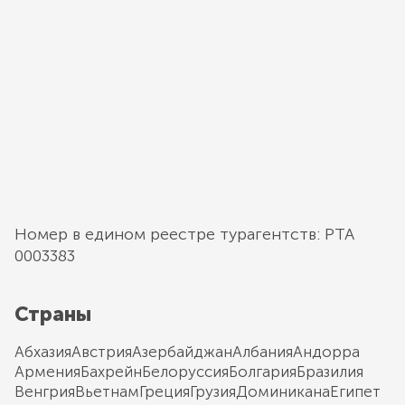
Номер в едином реестре турагентств: РТА
0003383
Страны
Абхазия
Австрия
Азербайджан
Албания
Андорра
Армения
Бахрейн
Белоруссия
Болгария
Бразилия
Венгрия
Вьетнам
Греция
Грузия
Доминикана
Египет