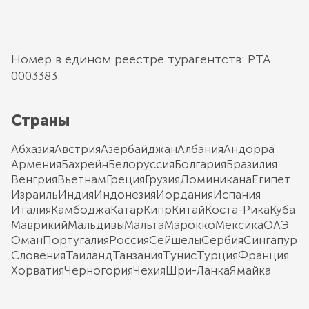
Номер в едином реестре турагентств: РТА
0003383
Страны
Абхазия
Австрия
Азербайджан
Албания
Андорра
Армения
Бахрейн
Белоруссия
Болгария
Бразилия
Венгрия
Вьетнам
Греция
Грузия
Доминикана
Египет
Израиль
Индия
Индонезия
Иордания
Испания
Италия
Камбоджа
Катар
Кипр
Китай
Коста-Рика
Куба
Маврикий
Мальдивы
Мальта
Марокко
Мексика
ОАЭ
Оман
Португалия
Россия
Сейшелы
Сербия
Сингапур
Словения
Таиланд
Танзания
Тунис
Турция
Франция
Хорватия
Черногория
Чехия
Шри-Ланка
Ямайка