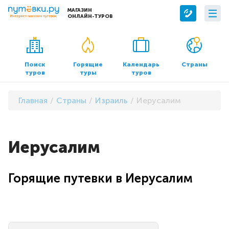
МАГАЗИН
ОНЛАЙН-ТУРОВ
Сервисы
О компании
Бронирование отелей
О нас
Поиск
Горящие
Календарь
Страны
туров
туры
туров
Трансфер
Контакты
Страхование
Команда
Главная
Страны
Израиль
Иерусалим
Документы и реквизиты
Офисы продаж
Иерусалим
Горящие путевки в Иерусалим