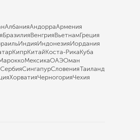
ан
Албания
Андорра
Армения
я
Бразилия
Венгрия
Вьетнам
Греция
зраиль
Индия
Индонезия
Иордания
атар
Кипр
Китай
Коста-Рика
Куба
Марокко
Мексика
ОАЭ
Оман
ы
Сербия
Сингапур
Словения
Таиланд
ция
Хорватия
Черногория
Чехия