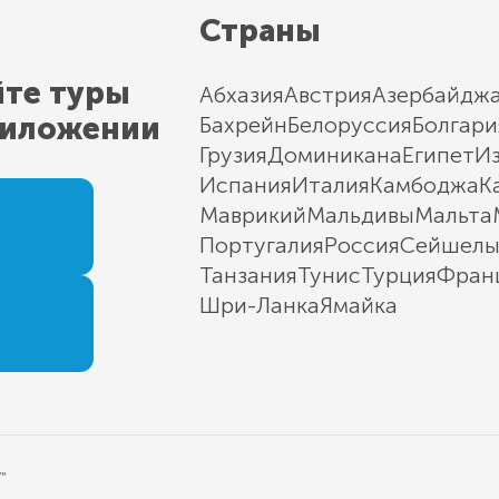
Страны
йте туры
Абхазия
Австрия
Азербайдж
риложении
Бахрейн
Белоруссия
Болгари
Грузия
Доминикана
Египет
И
Испания
Италия
Камбоджа
К
Маврикий
Мальдивы
Мальта
Португалия
Россия
Сейшел
Танзания
Тунис
Турция
Фран
Шри-Ланка
Ямайка
"