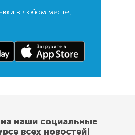
евки в любом месте,
 на наши социальные
урсе всех новостей!