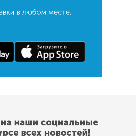
евки в любом месте,
 на наши социальные
урсе всех новостей!