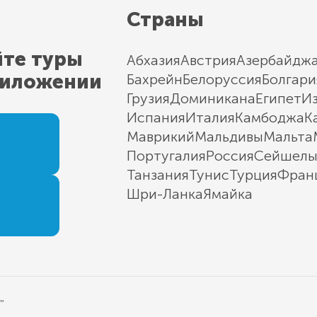
Страны
йте туры
Абхазия
Австрия
Азербайдж
риложении
Бахрейн
Белоруссия
Болгари
Грузия
Доминикана
Египет
И
Испания
Италия
Камбоджа
К
Маврикий
Мальдивы
Мальта
Португалия
Россия
Сейшел
Танзания
Тунис
Турция
Фран
Шри-Ланка
Ямайка
"