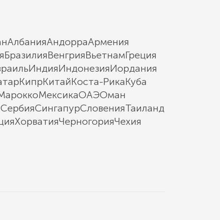
ан
Албания
Андорра
Армения
я
Бразилия
Венгрия
Вьетнам
Греция
зраиль
Индия
Индонезия
Иордания
атар
Кипр
Китай
Коста-Рика
Куба
Марокко
Мексика
ОАЭ
Оман
ы
Сербия
Сингапур
Словения
Таиланд
ция
Хорватия
Черногория
Чехия