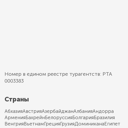
Номер в едином реестре турагентств: РТА
0003383
Страны
Абхазия
Австрия
Азербайджан
Албания
Андорра
Армения
Бахрейн
Белоруссия
Болгария
Бразилия
Венгрия
Вьетнам
Греция
Грузия
Доминикана
Египет