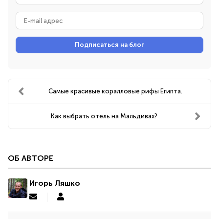
имя
E-
mail
адрес
Подписаться на блог
Самые красивые коралловые рифы Египта.
Как выбрать отель на Мальдивах?
ОБ АВТОРЕ
Игорь Ляшко
Подписаться
Игорь
на
Ляшко
обновление