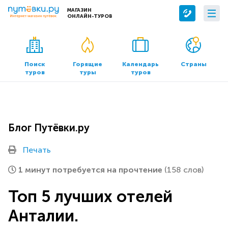
МАГАЗИН
ОНЛАЙН-ТУРОВ
Сервисы
О компании
Бронирование отелей
О нас
Поиск
Горящие
Календарь
Страны
туров
туры
туров
Трансфер
Контакты
Страхование
Команда
Документы и реквизиты
Блог Путёвки.ру
Офисы продаж
Печать
1 минут потребуется на прочтение
(158 слов)
Топ 5 лучших отелей
Анталии.