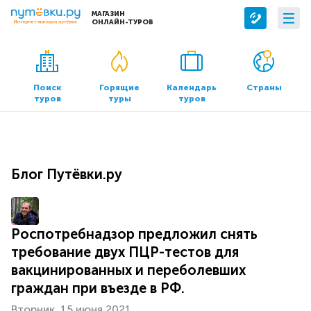
МАГАЗИН
ОНЛАЙН-ТУРОВ
Сервисы
О компании
Бронирование отелей
О нас
Поиск
Горящие
Календарь
Страны
туров
туры
туров
Трансфер
Контакты
Страхование
Команда
Документы и реквизиты
Блог Путёвки.ру
Офисы продаж
Роспотребнадзор предложил снять
требование двух ПЦР-тестов для
вакцинированных и переболевших
граждан при въезде в РФ.
Вторник, 15 июня 2021