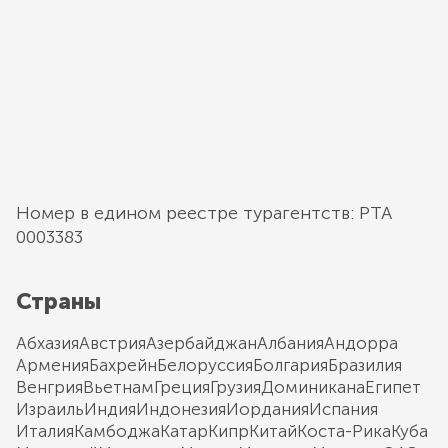
Номер в едином реестре турагентств: РТА
0003383
Страны
Абхазия
Австрия
Азербайджан
Албания
Андорра
Армения
Бахрейн
Белоруссия
Болгария
Бразилия
Венгрия
Вьетнам
Греция
Грузия
Доминикана
Египет
Израиль
Индия
Индонезия
Иордания
Испания
Италия
Камбоджа
Катар
Кипр
Китай
Коста-Рика
Куба