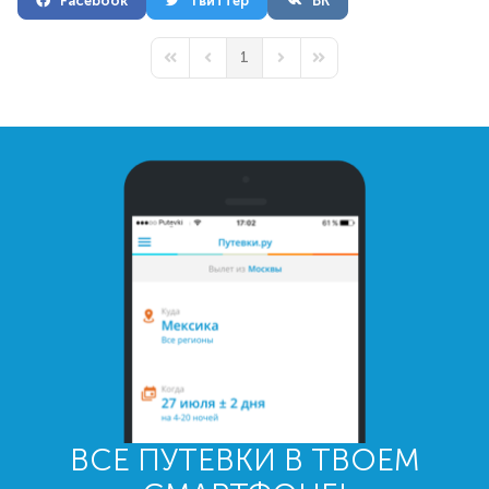
Facebook
Твиттер
ВК
1
First Page
Previous Page
Next Page
Last Page
ВСЕ ПУТЕВКИ В ТВОЕМ