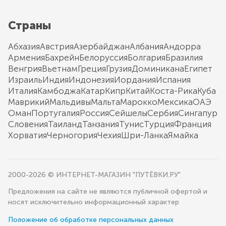
Страны
Абхазия
Австрия
Азербайджан
Албания
Андорра
Армения
Бахрейн
Белоруссия
Болгария
Бразилия
Венгрия
Вьетнам
Греция
Грузия
Доминикана
Египет
Израиль
Индия
Индонезия
Иордания
Испания
Италия
Камбоджа
Катар
Кипр
Китай
Коста-Рика
Куба
Маврикий
Мальдивы
Мальта
Марокко
Мексика
ОАЭ
Оман
Португалия
Россия
Сейшелы
Сербия
Сингапур
Словения
Таиланд
Танзания
Тунис
Турция
Франция
Хорватия
Черногория
Чехия
Шри-Ланка
Ямайка
2000-2026 © ИНТЕРНЕТ-МАГАЗИН "ПУТЁВКИ.РУ"
Предложения на сайте не являются публичной офертой и
носят исключительно информационный характер
Положение об обработке персональных данных