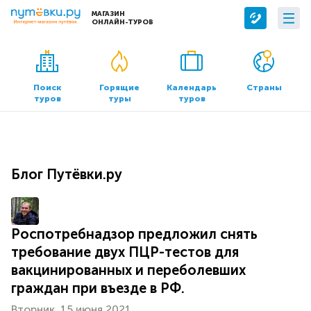
МАГАЗИН
ОНЛАЙН-ТУРОВ
Сервисы
О компании
Бронирование отелей
О нас
Поиск
Горящие
Календарь
Страны
туров
туры
туров
Трансфер
Контакты
Страхование
Команда
Документы и реквизиты
Блог Путёвки.ру
Офисы продаж
Роспотребнадзор предложил снять
требование двух ПЦР-тестов для
вакцинированных и переболевших
граждан при въезде в РФ.
Вторник, 15 июня 2021