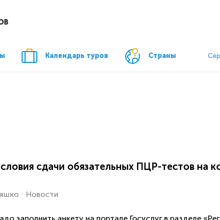
ОВ
ры
Календарь туров
Страны
Сер
словия сдачи обязательных ПЦР-тестов на 
Ляшко
Новости
надо заполнить анкету на портале Госуслуг в разделе «