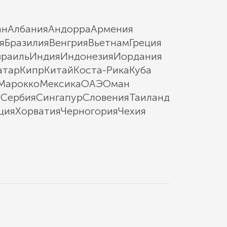
ан
Албания
Андорра
Армения
я
Бразилия
Венгрия
Вьетнам
Греция
зраиль
Индия
Индонезия
Иордания
атар
Кипр
Китай
Коста-Рика
Куба
Марокко
Мексика
ОАЭ
Оман
ы
Сербия
Сингапур
Словения
Таиланд
ция
Хорватия
Черногория
Чехия