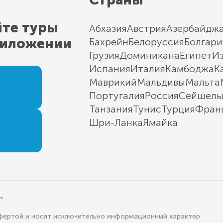
йте туры
Абхазия
Австрия
Азербайдж
риложении
Бахрейн
Белоруссия
Болгари
Грузия
Доминикана
Египет
И
Испания
Италия
Камбоджа
К
Маврикий
Мальдивы
Мальта
Португалия
Россия
Сейшел
Танзания
Тунис
Турция
Фран
Шри-Ланка
Ямайка
"
офертой и носят исключительно информационный характер