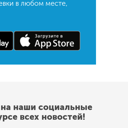
евки в любом месте,
 на наши социальные
урсе всех новостей!