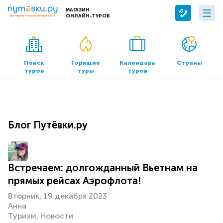
МАГАЗИН
ОНЛАЙН-ТУРОВ
Сервисы
О компании
Бронирование отелей
О нас
Поиск
Горящие
Календарь
Страны
туров
туры
туров
Трансфер
Контакты
Страхование
Команда
Документы и реквизиты
Блог Путёвки.ру
Офисы продаж
Встречаем: долгожданный Вьетнам на
прямых рейсах Аэрофлота!
Вторник, 19 декабря 2023
Анна
Туризм
Новости