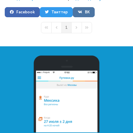
Facebook
Твиттер
ВК
1
First Page
Previous Page
Next Page
Last Page