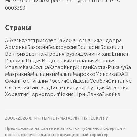
Номер в едином реестре турагентств: РТА
0003383
Страны
Абхазия
Австрия
Азербайджан
Албания
Андорра
Армения
Бахрейн
Белоруссия
Болгария
Бразилия
Венгрия
Вьетнам
Греция
Грузия
Доминикана
Египет
Израиль
Индия
Индонезия
Иордания
Испания
Италия
Камбоджа
Катар
Кипр
Китай
Коста-Рика
Куба
Маврикий
Мальдивы
Мальта
Марокко
Мексика
ОАЭ
Оман
Португалия
Россия
Сейшелы
Сербия
Сингапур
Словения
Таиланд
Танзания
Тунис
Турция
Франция
Хорватия
Черногория
Чехия
Шри-Ланка
Ямайка
2000-2026 © ИНТЕРНЕТ-МАГАЗИН "ПУТЁВКИ.РУ"
Предложения на сайте не являются публичной офертой и
носят исключительно информационный характер