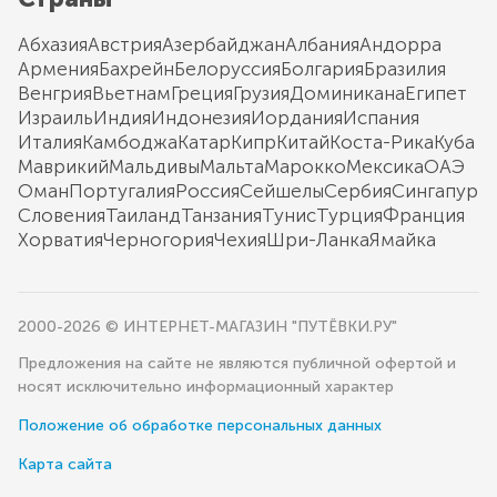
Абхазия
Австрия
Азербайджан
Албания
Андорра
Армения
Бахрейн
Белоруссия
Болгария
Бразилия
Венгрия
Вьетнам
Греция
Грузия
Доминикана
Египет
Израиль
Индия
Индонезия
Иордания
Испания
Италия
Камбоджа
Катар
Кипр
Китай
Коста-Рика
Куба
Маврикий
Мальдивы
Мальта
Марокко
Мексика
ОАЭ
Оман
Португалия
Россия
Сейшелы
Сербия
Сингапур
Словения
Таиланд
Танзания
Тунис
Турция
Франция
Хорватия
Черногория
Чехия
Шри-Ланка
Ямайка
2000-2026 © ИНТЕРНЕТ-МАГАЗИН "ПУТЁВКИ.РУ"
Предложения на сайте не являются публичной офертой и
носят исключительно информационный характер
Положение об обработке персональных данных
Карта сайта