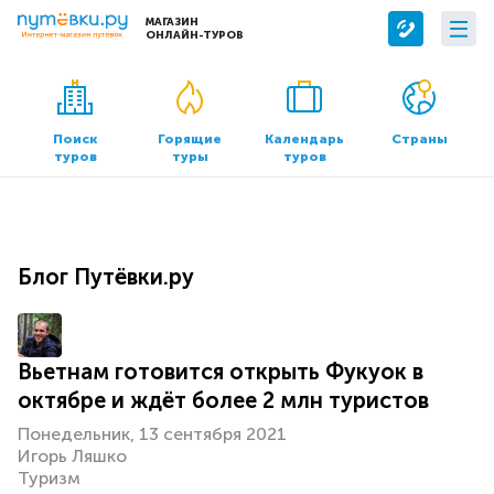
МАГАЗИН
ОНЛАЙН-ТУРОВ
Сервисы
О компании
Бронирование отелей
О нас
Поиск
Горящие
Календарь
Страны
туров
туры
туров
Трансфер
Контакты
Страхование
Команда
Документы и реквизиты
Блог Путёвки.ру
Офисы продаж
Вьетнам готовится открыть Фукуок в
октябре и ждёт более 2 млн туристов
Понедельник, 13 сентября 2021
Игорь Ляшко
Туризм