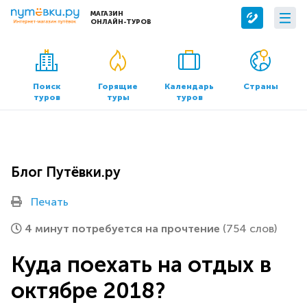
МАГАЗИН
ОНЛАЙН-ТУРОВ
Сервисы
О компании
Бронирование отелей
О нас
Поиск
Горящие
Календарь
Страны
туров
туры
туров
Трансфер
Контакты
Страхование
Команда
Документы и реквизиты
Блог Путёвки.ру
Офисы продаж
Печать
4 минут потребуется на прочтение
(754 слов)
Куда поехать на отдых в
октябре 2018?