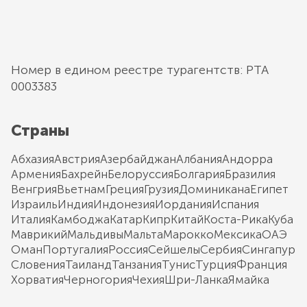
Номер в едином реестре турагентств: РТА
0003383
Страны
Абхазия
Австрия
Азербайджан
Албания
Андорра
Армения
Бахрейн
Белоруссия
Болгария
Бразилия
Венгрия
Вьетнам
Греция
Грузия
Доминикана
Египет
Израиль
Индия
Индонезия
Иордания
Испания
Италия
Камбоджа
Катар
Кипр
Китай
Коста-Рика
Куба
Маврикий
Мальдивы
Мальта
Марокко
Мексика
ОАЭ
Оман
Португалия
Россия
Сейшелы
Сербия
Сингапур
Словения
Таиланд
Танзания
Тунис
Турция
Франция
Хорватия
Черногория
Чехия
Шри-Ланка
Ямайка