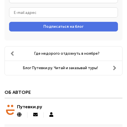
имя
E-
mail
адрес
Подписаться на блог
Где недорого отдохнуть в ноябре?
Блог Путевки.ру. Читай и заказывай туры!
ОБ АВТОРЕ
Путевки.ру
Подписаться
Путевки.ру
на
обновление