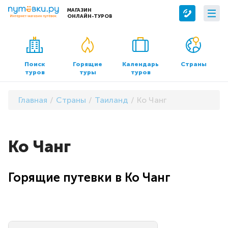
МАГАЗИН
ОНЛАЙН-ТУРОВ
Сервисы
О компании
Бронирование отелей
О нас
Поиск
Горящие
Календарь
Страны
туров
туры
туров
Трансфер
Контакты
Страхование
Команда
Главная
Страны
Таиланд
Ко Чанг
Документы и реквизиты
Офисы продаж
Ко Чанг
Горящие путевки в Ко Чанг