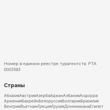
Номер в едином реестре турагентств: РТА
0003383
Страны
Абхазия
Австрия
Азербайджан
Албания
Андорра
Армения
Бахрейн
Белоруссия
Болгария
Бразилия
Венгрия
Вьетнам
Греция
Грузия
Доминикана
Египет