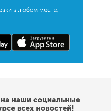
евки в любом месте,
 на наши социальные
урсе всех новостей!