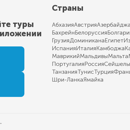
Страны
йте туры
Абхазия
Австрия
Азербайдж
риложении
Бахрейн
Белоруссия
Болгари
Грузия
Доминикана
Египет
И
Испания
Италия
Камбоджа
К
Маврикий
Мальдивы
Мальта
Португалия
Россия
Сейшел
Танзания
Тунис
Турция
Фран
Шри-Ланка
Ямайка
"