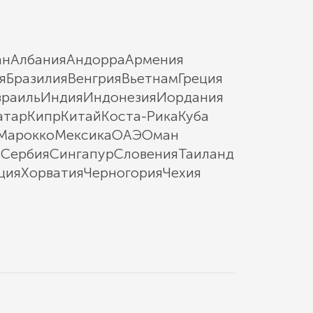
ан
Албания
Андорра
Армения
я
Бразилия
Венгрия
Вьетнам
Греция
зраиль
Индия
Индонезия
Иордания
атар
Кипр
Китай
Коста-Рика
Куба
Марокко
Мексика
ОАЭ
Оман
ы
Сербия
Сингапур
Словения
Таиланд
ция
Хорватия
Черногория
Чехия