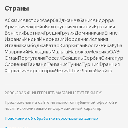
Страны
Абхазия
Австрия
Азербайджан
Албания
Андорра
Армения
Бахрейн
Белоруссия
Болгария
Бразилия
Венгрия
Вьетнам
Греция
Грузия
Доминикана
Египет
Израиль
Индия
Индонезия
Иордания
Испания
Италия
Камбоджа
Катар
Кипр
Китай
Коста-Рика
Куба
Маврикий
Мальдивы
Мальта
Марокко
Мексика
ОАЭ
Оман
Португалия
Россия
Сейшелы
Сербия
Сингапур
Словения
Таиланд
Танзания
Тунис
Турция
Франция
Хорватия
Черногория
Чехия
Шри-Ланка
Ямайка
2000-2026 © ИНТЕРНЕТ-МАГАЗИН "ПУТЁВКИ.РУ"
Предложения на сайте не являются публичной офертой и
носят исключительно информационный характер
Положение об обработке персональных данных