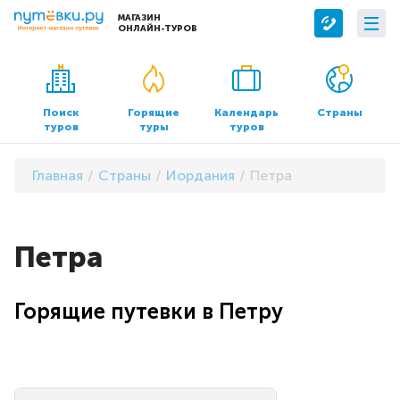
МАГАЗИН
ОНЛАЙН-ТУРОВ
Сервисы
О компании
Бронирование отелей
О нас
Поиск
Горящие
Календарь
Страны
туров
туры
туров
Трансфер
Контакты
Страхование
Команда
Главная
Страны
Иордания
Петра
Документы и реквизиты
Офисы продаж
Петра
Горящие путевки в Петру