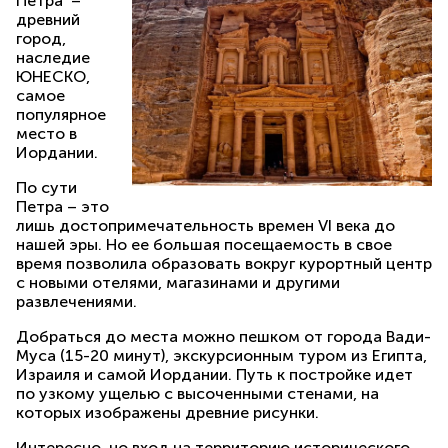
Петра –
древний
город,
наследие
ЮНЕСКО,
самое
популярное
место в
Иордании.
По сути
Петра – это
лишь достопримечательность времен VI века до
нашей эры. Но ее большая посещаемость в свое
время позволила образовать вокруг курортный центр
с новыми отелями, магазинами и другими
развлечениями.
Добраться до места можно пешком от города Вади-
Муса (15-20 минут), экскурсионным туром из Египта,
Израиля и самой Иордании. Путь к постройке идет
по узкому ущелью с высоченными стенами, на
которых изображены древние рисунки.
Интересно, но вход на территорию исторического