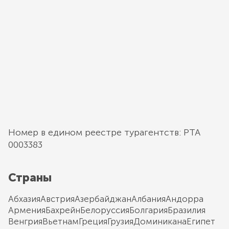
Номер в едином реестре турагентств: РТА
0003383
Страны
Абхазия
Австрия
Азербайджан
Албания
Андорра
Армения
Бахрейн
Белоруссия
Болгария
Бразилия
Венгрия
Вьетнам
Греция
Грузия
Доминикана
Египет