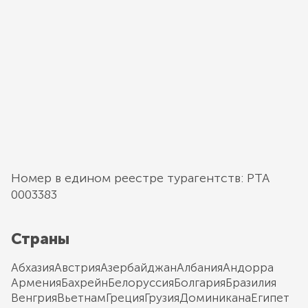
Номер в едином реестре турагентств: РТА
0003383
Страны
Абхазия
Австрия
Азербайджан
Албания
Андорра
Армения
Бахрейн
Белоруссия
Болгария
Бразилия
Венгрия
Вьетнам
Греция
Грузия
Доминикана
Египет