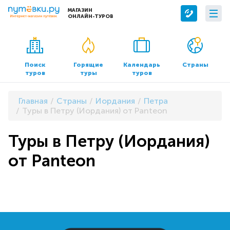
МАГАЗИН
ОНЛАЙН-ТУРОВ
Сервисы
О компании
Бронирование отелей
О нас
Поиск
Горящие
Календарь
Страны
туров
туры
туров
Трансфер
Контакты
Страхование
Команда
Главная
Страны
Иордания
Петра
Документы и реквизиты
Туры в Петру (Иордания) от Panteon
Офисы продаж
Туры в Петру (Иордания)
от Panteon