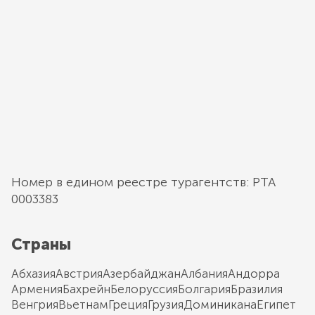
Номер в едином реестре турагентств: РТА
0003383
Страны
Абхазия
Австрия
Азербайджан
Албания
Андорра
Армения
Бахрейн
Белоруссия
Болгария
Бразилия
Венгрия
Вьетнам
Греция
Грузия
Доминикана
Египет