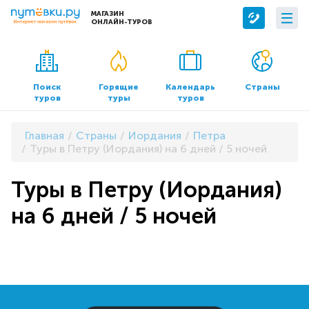
МАГАЗИН
ОНЛАЙН-ТУРОВ
Сервисы
О компании
Бронирование отелей
О нас
Поиск
Горящие
Календарь
Страны
туров
туры
туров
Трансфер
Контакты
Страхование
Команда
Главная
Страны
Иордания
Петра
Документы и реквизиты
Туры в Петру (Иордания) на 6 дней / 5 ночей
Офисы продаж
Туры в Петру (Иордания)
на 6 дней / 5 ночей