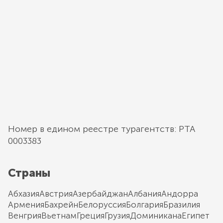
Номер в едином реестре турагентств: РТА
0003383
Страны
Абхазия
Австрия
Азербайджан
Албания
Андорра
Армения
Бахрейн
Белоруссия
Болгария
Бразилия
Венгрия
Вьетнам
Греция
Грузия
Доминикана
Египет