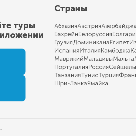
Страны
йте туры
Абхазия
Австрия
Азербайдж
риложении
Бахрейн
Белоруссия
Болгари
Грузия
Доминикана
Египет
И
Испания
Италия
Камбоджа
К
Маврикий
Мальдивы
Мальта
Португалия
Россия
Сейшел
Танзания
Тунис
Турция
Фран
Шри-Ланка
Ямайка
"