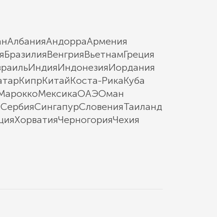
ан
Албания
Андорра
Армения
я
Бразилия
Венгрия
Вьетнам
Греция
зраиль
Индия
Индонезия
Иордания
атар
Кипр
Китай
Коста-Рика
Куба
Марокко
Мексика
ОАЭ
Оман
ы
Сербия
Сингапур
Словения
Таиланд
ция
Хорватия
Черногория
Чехия