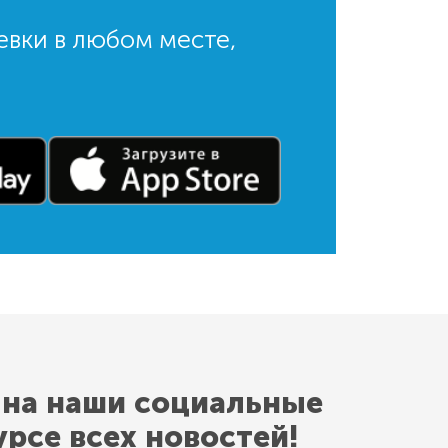
евки в любом месте,
 на наши социальные
урсе всех новостей!