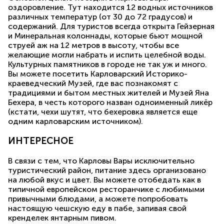
оздоровление. Тут находится 12 водных источников
различных температур (от 30 до 72 градусов) и
содержаний. Для туристов всегда открыта Гейзерная
и Минеральная колоннады, которые бьют мощной
струей аж на 12 метров в высоту, чтобы все
желающие могли набрать и испить целебной воды.
Культурных памятников в городе не так уж и много.
Вы можете посетить Карловарский Историко-
краеведческий Музей, где вас познакомят с
традициями и бытом местных жителей и Музей Яна
Бехера, в честь которого назван одноименный ликёр
(кстати, чехи шутят, что бехеровка является еще
одним карловарским источником).
ИНТЕРЕСНОЕ
В связи с тем, что Карловы Вары исключительно
туристический район, питание здесь организовано
на любой вкус и цвет. Вы можете отобедать как в
типичной европейском ресторанчике с любимыми
привычными блюдами, а можете попробовать
настоящую чешскую еду в пабе, запивая свой
кренделек янтарным пивом.