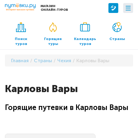
МАГАЗИН
ОНЛАЙН-ТУРОВ
Сервисы
О компании
Бронирование отелей
О нас
Поиск
Горящие
Календарь
Страны
туров
туры
туров
Трансфер
Контакты
Страхование
Команда
Главная
Страны
Чехия
Карловы Вары
Документы и реквизиты
Офисы продаж
Карловы Вары
Горящие путевки в Карловы Вары