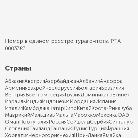
Номер в едином реестре турагентств: РТА
0003383
Страны
Абхазия
Австрия
Азербайджан
Албания
Андорра
Армения
Бахрейн
Белоруссия
Болгария
Бразилия
Венгрия
Вьетнам
Греция
Грузия
Доминикана
Египет
Израиль
Индия
Индонезия
Иордания
Испания
Италия
Камбоджа
Катар
Кипр
Китай
Коста-Рика
Куба
Маврикий
Мальдивы
Мальта
Марокко
Мексика
ОАЭ
Оман
Португалия
Россия
Сейшелы
Сербия
Сингапур
Словения
Таиланд
Танзания
Тунис
Турция
Франция
Хорватия
Черногория
Чехия
Шри-Ланка
Ямайка