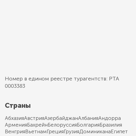
Номер в едином реестре турагентств: РТА
0003383
Страны
Абхазия
Австрия
Азербайджан
Албания
Андорра
Армения
Бахрейн
Белоруссия
Болгария
Бразилия
Венгрия
Вьетнам
Греция
Грузия
Доминикана
Египет