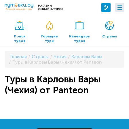
МАГАЗИН
ОНЛАЙН-ТУРОВ
Сервисы
О компании
Бронирование отелей
О нас
Поиск
Горящие
Календарь
Страны
туров
туры
туров
Трансфер
Контакты
Страхование
Команда
Главная
Страны
Чехия
Карловы Вары
Документы и реквизиты
Туры в Карловы Вары (Чехия) от Panteon
Офисы продаж
Туры в Карловы Вары
(Чехия) от Panteon