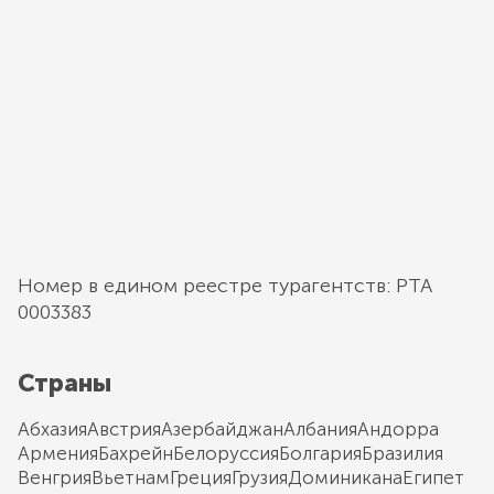
Номер в едином реестре турагентств: РТА
0003383
Страны
Абхазия
Австрия
Азербайджан
Албания
Андорра
Армения
Бахрейн
Белоруссия
Болгария
Бразилия
Венгрия
Вьетнам
Греция
Грузия
Доминикана
Египет