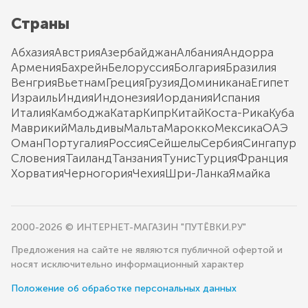
Страны
Абхазия
Австрия
Азербайджан
Албания
Андорра
Армения
Бахрейн
Белоруссия
Болгария
Бразилия
Венгрия
Вьетнам
Греция
Грузия
Доминикана
Египет
Израиль
Индия
Индонезия
Иордания
Испания
Италия
Камбоджа
Катар
Кипр
Китай
Коста-Рика
Куба
Маврикий
Мальдивы
Мальта
Марокко
Мексика
ОАЭ
Оман
Португалия
Россия
Сейшелы
Сербия
Сингапур
Словения
Таиланд
Танзания
Тунис
Турция
Франция
Хорватия
Черногория
Чехия
Шри-Ланка
Ямайка
2000-2026 © ИНТЕРНЕТ-МАГАЗИН "ПУТЁВКИ.РУ"
Предложения на сайте не являются публичной офертой и
носят исключительно информационный характер
Положение об обработке персональных данных