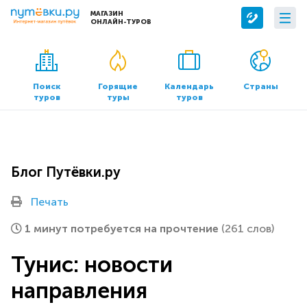
МАГАЗИН
ОНЛАЙН-ТУРОВ
Сервисы
О компании
Бронирование отелей
О нас
Поиск
Горящие
Календарь
Страны
туров
туры
туров
Трансфер
Контакты
Страхование
Команда
Документы и реквизиты
Блог Путёвки.ру
Офисы продаж
Печать
1 минут потребуется на прочтение
(261 слов)
Тунис: новости
направления