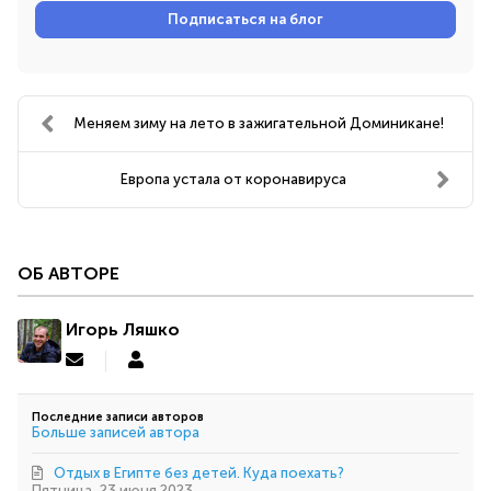
Подписаться на блог
Меняем зиму на лето в зажигательной Доминикане!
Европа устала от коронавируса
ОБ АВТОРЕ
Игорь Ляшко
Подписаться
Игорь
на
Ляшко
обновление
Последние записи авторов
автора
Больше записей автора
Отдых в Египте без детей. Куда поехать?
Пятница, 23 июня 2023