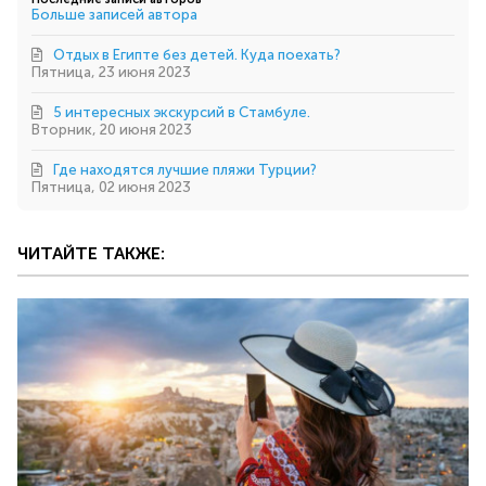
автора
Больше записей автора
Отдых в Египте без детей. Куда поехать?
Пятница, 23 июня 2023
5 интересных экскурсий в Стамбуле.
Вторник, 20 июня 2023
Где находятся лучшие пляжи Турции?
Пятница, 02 июня 2023
ЧИТАЙТЕ ТАКЖЕ: