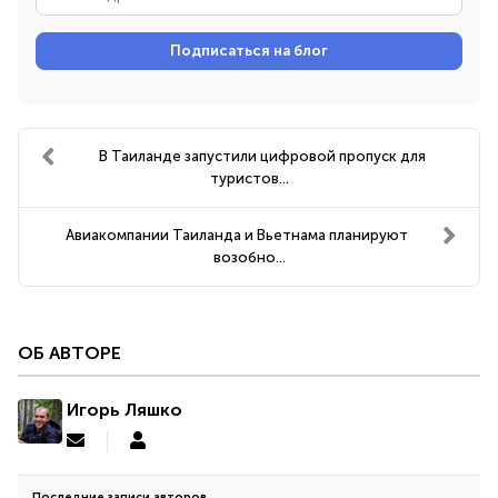
mail
адрес
Подписаться на блог
В Таиланде запустили цифровой пропуск для
туристов...
Авиакомпании Таиланда и Вьетнама планируют
возобно...
ОБ АВТОРЕ
Игорь Ляшко
Подписаться
Игорь
на
Ляшко
обновление
Последние записи авторов