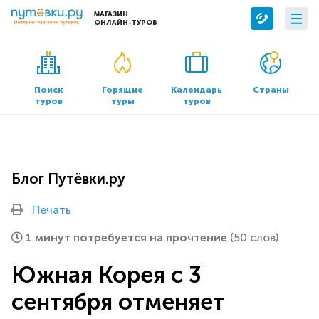
МАГАЗИН
ОНЛАЙН-ТУРОВ
Сервисы
О компании
Бронирование отелей
О нас
Поиск
Горящие
Календарь
Страны
туров
туры
туров
Трансфер
Контакты
Страхование
Команда
Документы и реквизиты
Блог Путёвки.ру
Офисы продаж
Печать
1 минут потребуется на прочтение
(50 слов)
Южная Корея с 3
сентября отменяет