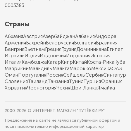
0003383
Страны
Абхазия
Австрия
Азербайджан
Албания
Андорра
Армения
Бахрейн
Белоруссия
Болгария
Бразилия
Венгрия
Вьетнам
Греция
Грузия
Доминикана
Египет
Израиль
Индия
Индонезия
Иордания
Испания
Италия
Камбоджа
Катар
Кипр
Китай
Коста-Рика
Куба
Маврикий
Мальдивы
Мальта
Марокко
Мексика
ОАЭ
Оман
Португалия
Россия
Сейшелы
Сербия
Сингапур
Словения
Таиланд
Танзания
Тунис
Турция
Франция
Хорватия
Черногория
Чехия
Шри-Ланка
Ямайка
2000-2026 © ИНТЕРНЕТ-МАГАЗИН "ПУТЁВКИ.РУ"
Предложения на сайте не являются публичной офертой и
носят исключительно информационный характер