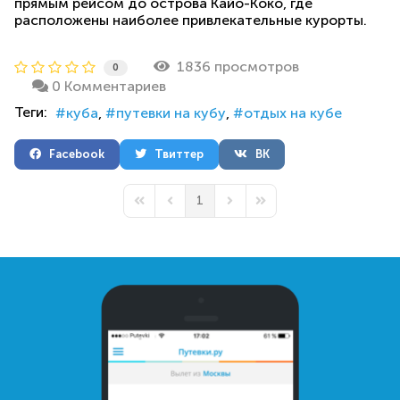
прямым рейсом до острова Кайо-Коко, где
расположены наиболее привлекательные курорты.
1836 просмотров
0
0 Комментариев
Теги:
куба
путевки на кубу
отдых на кубе
Facebook
Твиттер
ВК
1
First Page
Previous Page
Next Page
Last Page