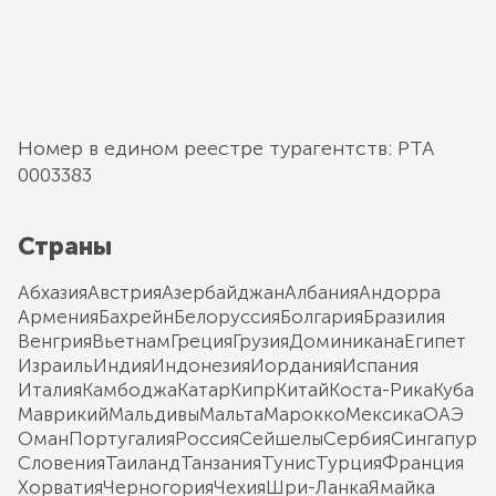
Номер в едином реестре турагентств: РТА
0003383
Страны
Абхазия
Австрия
Азербайджан
Албания
Андорра
Армения
Бахрейн
Белоруссия
Болгария
Бразилия
Венгрия
Вьетнам
Греция
Грузия
Доминикана
Египет
Израиль
Индия
Индонезия
Иордания
Испания
Италия
Камбоджа
Катар
Кипр
Китай
Коста-Рика
Куба
Маврикий
Мальдивы
Мальта
Марокко
Мексика
ОАЭ
Оман
Португалия
Россия
Сейшелы
Сербия
Сингапур
Словения
Таиланд
Танзания
Тунис
Турция
Франция
Хорватия
Черногория
Чехия
Шри-Ланка
Ямайка