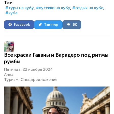
Теги:
туры на кубу
путевки на кубу
отдых на кубе
куба
Facebook
Твиттер
ВК
Все краски Гаваны и Варадеро под ритмы
румбы
Пятница, 22 ноября 2024
Анна
Туризм
Спецпредложения