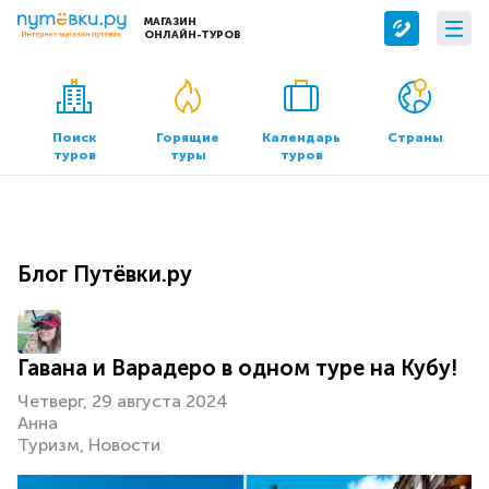
МАГАЗИН
ОНЛАЙН-ТУРОВ
Сервисы
О компании
Бронирование отелей
О нас
Поиск
Горящие
Календарь
Страны
туров
туры
туров
Трансфер
Контакты
Страхование
Команда
Документы и реквизиты
Блог Путёвки.ру
Офисы продаж
Гавана и Варадеро в одном туре на Кубу!
Четверг, 29 августа 2024
Анна
Туризм
Новости