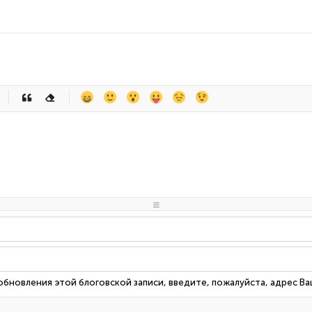
-
-
-
-
-
-
-
-
-
-
-
-
-
-
-
-
-
-
-
-
-
-
-
-
-
-
-
-
-
-
 обновления этой блоговской записи, введите, пожалуйста, адрес В