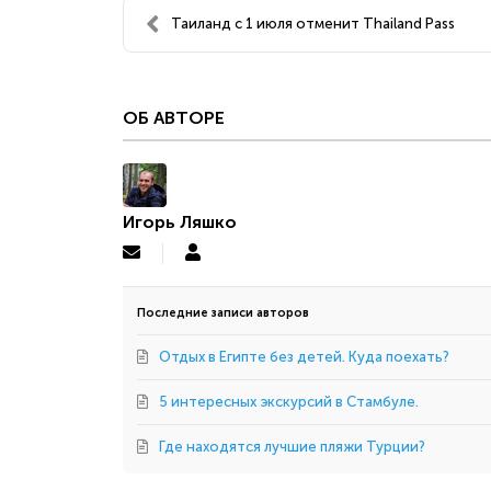
Таиланд с 1 июля отменит Thailand Pass
ОБ АВТОРЕ
Игорь Ляшко
Подписаться
Игорь
на
Ляшко
обновление
автора
Последние записи авторов
Отдых в Египте без детей. Куда поехать?
5 интересных экскурсий в Стамбуле.
Где находятся лучшие пляжи Турции?