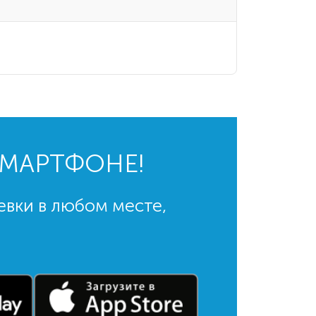
СМАРТФОНЕ!
евки в любом месте,