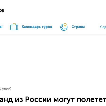
ОВ
ры
Календарь туров
Страны
Сер
5 слов)
анд из России могут полете