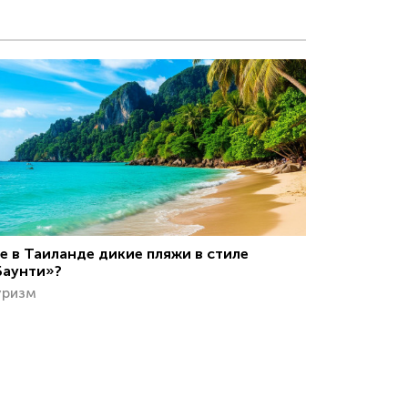
е в Таиланде дикие пляжи в стиле
Баунти»?
уризм